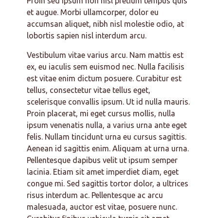
Proin sed ipsum non nisl pretium tempus quis
et augue. Morbi ullamcorper, dolor eu
accumsan aliquet, nibh nisl molestie odio, at
lobortis sapien nisl interdum arcu.
Vestibulum vitae varius arcu. Nam mattis est
ex, eu iaculis sem euismod nec. Nulla facilisis
est vitae enim dictum posuere. Curabitur est
tellus, consectetur vitae tellus eget,
scelerisque convallis ipsum. Ut id nulla mauris.
Proin placerat, mi eget cursus mollis, nulla
ipsum venenatis nulla, a varius urna ante eget
felis. Nullam tincidunt urna eu cursus sagittis.
Aenean id sagittis enim. Aliquam at urna urna.
Pellentesque dapibus velit ut ipsum semper
lacinia. Etiam sit amet imperdiet diam, eget
congue mi. Sed sagittis tortor dolor, a ultrices
risus interdum ac. Pellentesque ac arcu
malesuada, auctor est vitae, posuere nunc.